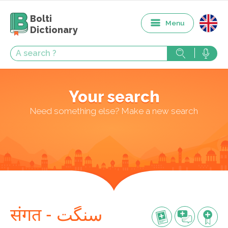
Bolti
Menu
Dictionary
Your search
Need something else? Make a new search
संगत - سنگت