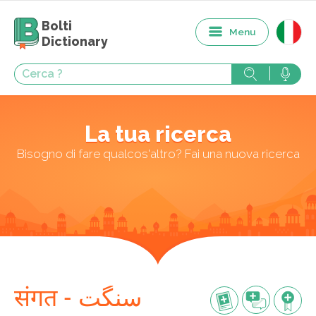
Bolti
Menu
Dictionary
La tua ricerca
Bisogno di fare qualcos'altro? Fai una nuova ricerca
संगत - سنگت