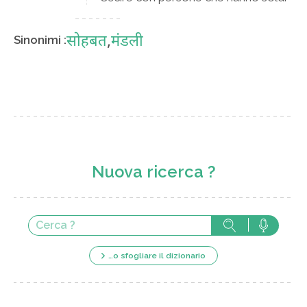
सोहबत
,
मंडली
Sinonimi :
Nuova ricerca ?
…o sfogliare il dizionario