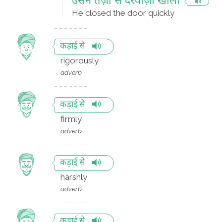
उसने तेज़ी से दरवाज़ा खोला
He closed the door quickly
कड़ाई से
rigorously
adverb
कड़ाई से
firmly
adverb
कड़ाई से
harshly
adverb
कड़ाई से