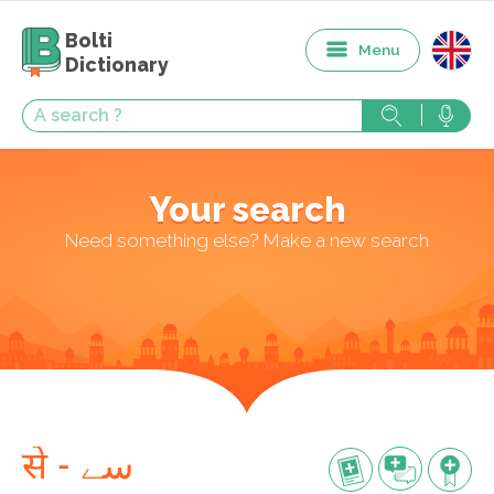
Bolti
Menu
Dictionary
Your search
Need something else? Make a new search
से - سے