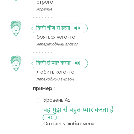
строго
наречие
किसी चीज़ से डरना
бояться чего-то
непереходный глагол
किसी से प्यार करना
любить кого-то
переходный глагол
пример :
Уровень A1
वह मुझ से बहुत प्यार करता है
Он очень любит меня