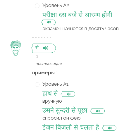
Уровень A2
परीक्षा दस बजे से आरम्भ होगी
экзамен начнется в десять часов
से
à
постпозиция
примеры :
Уровень A1
हाथ से
вручную
उसने सुन्दरी से पूछा
спросил он фею.
इंजन बिजली से चलता है