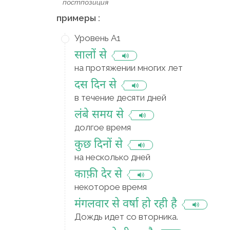
постпозиция
примеры :
Уровень A1
सालों से
на протяжении многих лет
दस दिन से
в течение десяти дней
लंबे समय से
долгое время
कुछ दिनों से
на несколько дней
काफ़ी देर से
некоторое время
मंगलवार से वर्षा हो रही है
Дождь идет со вторника.