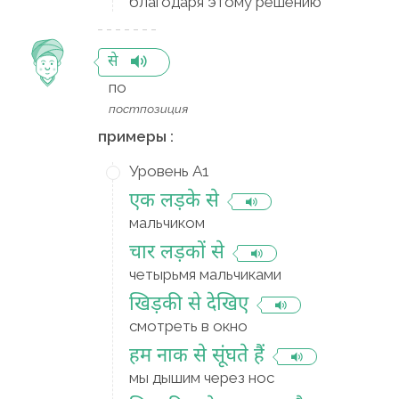
благодаря этому решению
से
по
постпозиция
примеры :
Уровень A1
एक लड़के से
мальчиком
चार लड़कों से
четырьмя мальчиками
खिड़की से देखिए
смотреть в окно
हम नाक से सूंघते हैं
мы дышим через нос