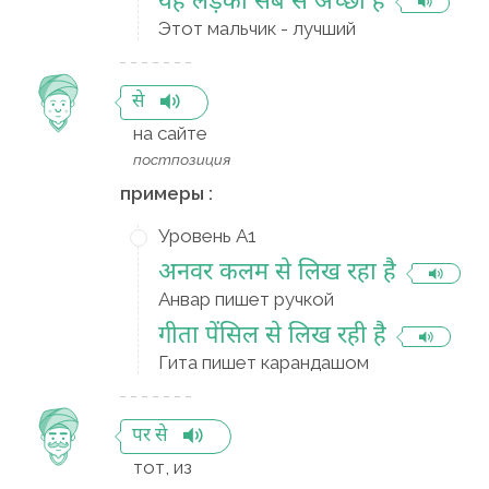
यह लड़का सब से अच्छा है
Этот мальчик - лучший
से
на сайте
постпозиция
примеры :
Уровень A1
अनवर कलम से लिख रहा है
Анвар пишет ручкой
गीता पेंसिल से लिख रही है
Гита пишет карандашом
पर से
тот, из