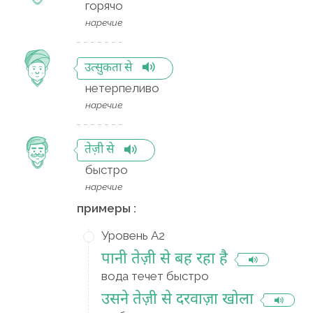
горячо
наречие
उत्सुकता से
нетерпеливо
наречие
तेज़ी से
быстро
наречие
примеры :
Уровень A2
पानी तेज़ी से बह रहा है
вода течет быстро
उसने तेज़ी से दरवाज़ा खोला