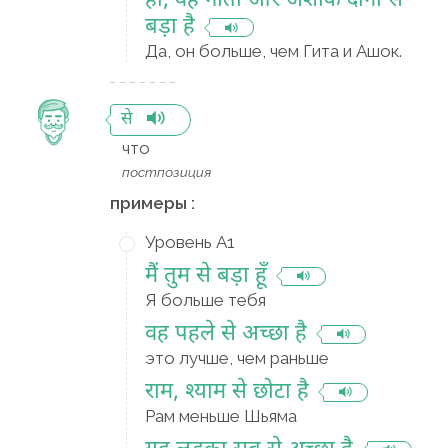
हाँ, वह गीता और अशोक दोनों से
बड़ा है
Да, он больше, чем Гита и Ашок.
से
что
постпозиция
примеры :
Уровень A1
मैं तुम से बड़ा हूँ
Я больше тебя
वह पहले से अच्छा है
это лучше, чем раньше
राम, श्याम से छोटा है
Рам меньше Шьяма