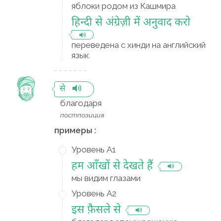
яблоки родом из Кашмира
हिन्दी से अंग्रेज़ी में अनुवाद करो
переведена с хинди на английский
язык
से
благодаря
постпозиция
примеры :
Уровень A1
हम आँखों से देखते हैं
мы видим глазами
Уровень A2
इस फ़ैसले से