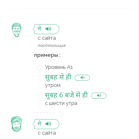
से
с сайта
постпозиция
примеры :
Уровень A1
सुबह से ही
утром
सुबह 6 बजे से ही
с шести утра
से
с сайта