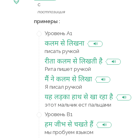
с
постпозиция
примеры :
Уровень A1
कलम से लिखना
писать ручкой
रीता कलम से लिखती है
Рита пишет ручкой
मैं ने कलम से लिखा
Я писал ручкой
यह लड़का हाथ से खा रहा है
этот мальчик ест пальцами
Уровень B1
हम जीभ से चखते हैं
мы пробуем языком