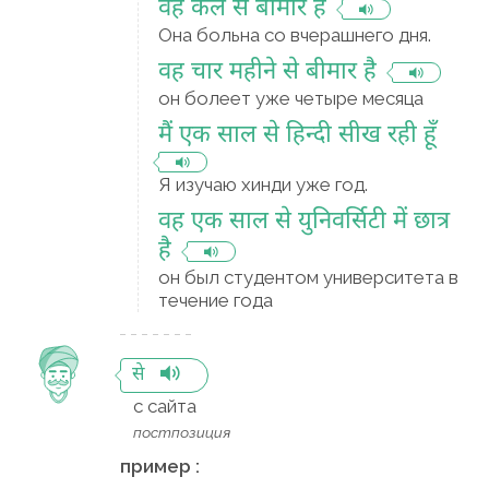
वह कल से बीमार है
Она больна со вчерашнего дня.
वह चार महीने से बीमार है
он болеет уже четыре месяца
मैं एक साल से हिन्दी सीख रही हूँ
Я изучаю хинди уже год.
वह एक साल से युनिवर्सिटी में छात्र
है
он был студентом университета в
течение года
से
с сайта
постпозиция
пример :