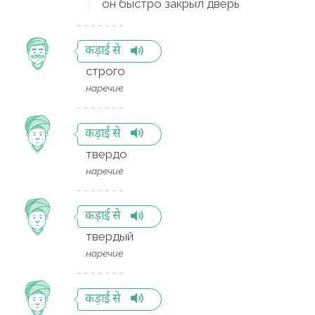
он быстро закрыл дверь
कड़ाई से
строго
наречие
कड़ाई से
твердо
наречие
कड़ाई से
твердый
наречие
कड़ाई से