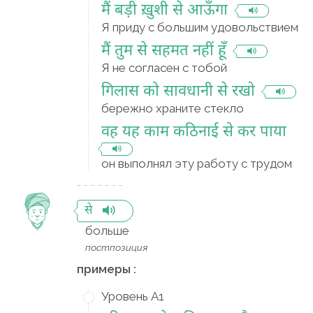
मैं बड़ी ख़ुशी से आऊँगा
Я приду с большим удовольствием
मैं तुम से सहमत नहीं हूँ
Я не согласен с тобой
गिलास को सावधानी से रखो
бережно храните стекло
वह यह काम कठिनाई से कर पाया
он выполнял эту работу с трудом
से
больше
постпозиция
примеры :
Уровень A1