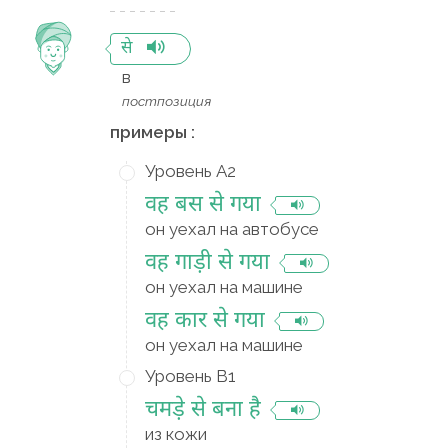
से
в
постпозиция
примеры :
Уровень A2
वह बस से गया
он уехал на автобусе
वह गाड़ी से गया
он уехал на машине
वह कार से गया
он уехал на машине
Уровень B1
चमड़े से बना है
из кожи