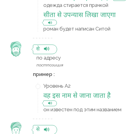
одежда стирается прачкой
सीता से उपन्यास लिखा जाएगा
роман будет написан Ситой
से
по адресу
постпозиция
пример :
Уровень A2
वह इस नाम से जाना जाता है
он известен под этим названием
से