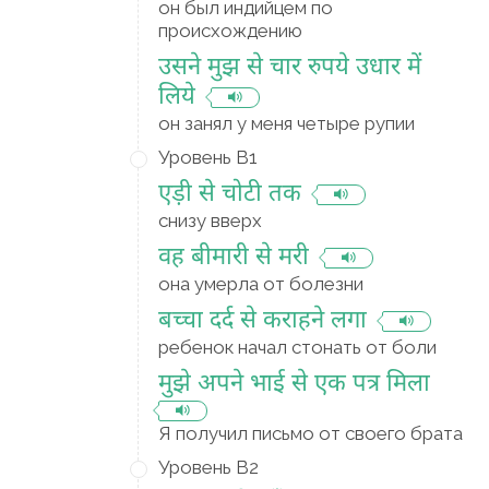
он был индийцем по
происхождению
उसने मुझ से चार रुपये उधार में
लिये
он занял у меня четыре рупии
Уровень B1
एड़ी से चोटी तक
снизу вверх
वह बीमारी से मरी
она умерла от болезни
बच्चा दर्द से कराहने लगा
ребенок начал стонать от боли
मुझे अपने भाई से एक पत्र मिला
Я получил письмо от своего брата
Уровень B2