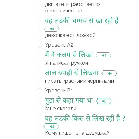
двигатель работает от
электричества
वह लड़की चम्मच से खा रही है
девочка ест ложкой
Уровень A2
मैं ने कलम से लिखा
Я написал ручкой
लाल स्याही से लिखना
писать красными чернилами
Уровень B1
मुझ से कहा गया था
Мне сказали.
वह लड़की किस से लिख रही है ?
Кому пишет эта девушка?