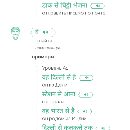
डाक से चिट्ठी भेजना
отправить письмо по почте
से
с сайта
постпозиция
примеры :
Уровень A1
वह दिल्ली से है
он из Дели
स्टेशन से आना
с вокзала
वह भारत से है
он родом из Индии
दिल्ली से कलकत्ते तक