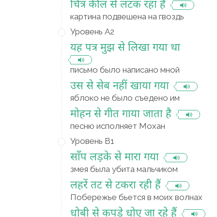
चित्र कील से लटक रहा है
картина подвешена на гвоздь
Уровень A2
यह पत्र मुझ से लिखा गया था
письмо было написано мной
उस से सेब नहीं खाया गया
яблоко не было съедено им
मोहन से गीत गाया जाता है
песню исполняет Мохан
Уровень B1
साँप लड़के से मारा गया
змея была убита мальчиком
लहरें तट से टकरा रही हैं
Побережье бьется в моих волнах
धोबी से कपड़े धोए जा रहे हैं