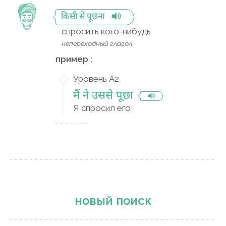
किसी से पूछना
спросить кого-нибудь
непереходный глагол
пример :
Уровень A2
मैं ने उससे पूछा
Я спросил его
новый поиск