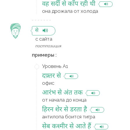
वह सर्दी से काँप रही थी
она дрожала от холода
से
с сайта
постпозиция
примеры :
Уровень A1
दफ़्तर से
офис
आरंभ से अंत तक
от начала до конца
हिरन शेर से डरता है
антилопа боится тигра
सेब कश्मीर से आते हैं