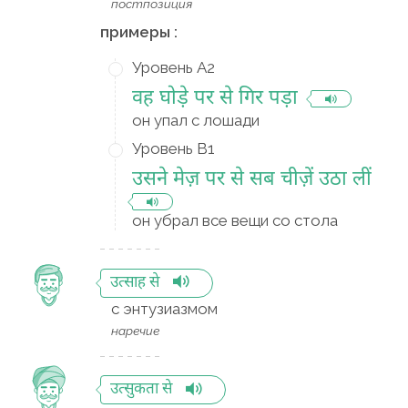
постпозиция
примеры :
Уровень A2
वह घोड़े पर से गिर पड़ा
он упал с лошади
Уровень B1
उसने मेज़ पर से सब चीज़ें उठा लीं
он убрал все вещи со стола
उत्साह से
с энтузиазмом
наречие
उत्सुकता से