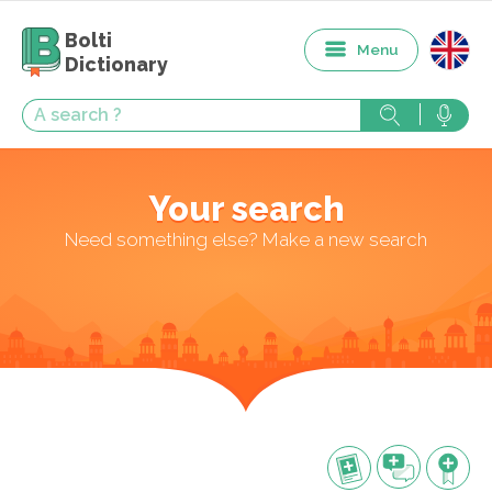
Bolti
Menu
Dictionary
Your search
Need something else? Make a new search