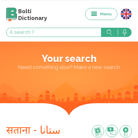
Bolti
Menu
Dictionary
Your search
Need something else? Make a new search
सताना - ستانا