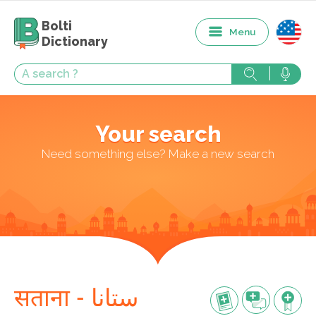
Bolti
Menu
Dictionary
Your search
Need something else? Make a new search
सताना - ستانا