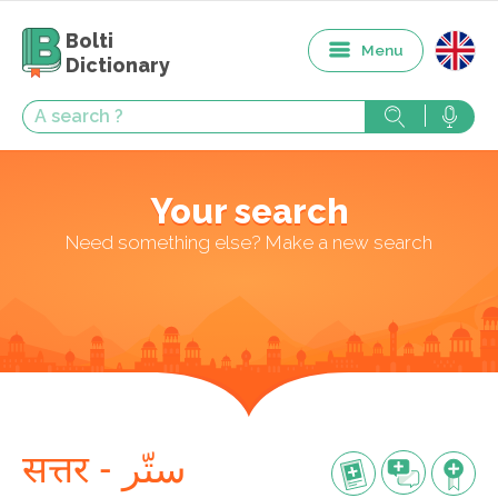
Bolti
Menu
Dictionary
Your search
Need something else? Make a new search
सत्तर - ستّر