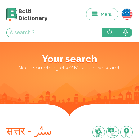
Bolti
Menu
Dictionary
Your search
Need something else? Make a new search
सत्तर - ستّر