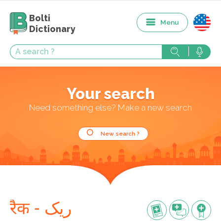
Bolti
Menu
Dictionary
Your search
Need something else? Make a new search
New search ?
रैक - ریک