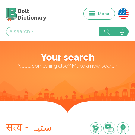
Bolti
Menu
Dictionary
Your search
Need something else? Make a new search
सत्य - ستیہ