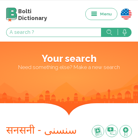
Bolti
Menu
Dictionary
Your search
Need something else? Make a new search
सनसनी - سنسنی