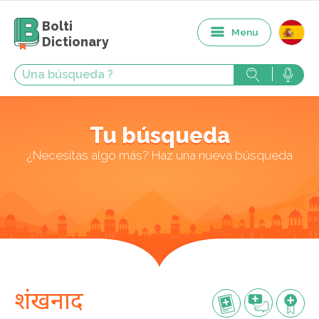
Bolti
Menu
Dictionary
Tu búsqueda
¿Necesitas algo más? Haz una nueva búsqueda
शंखनाद