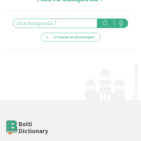
... o hojear el diccionario
Bolti
Dictionary