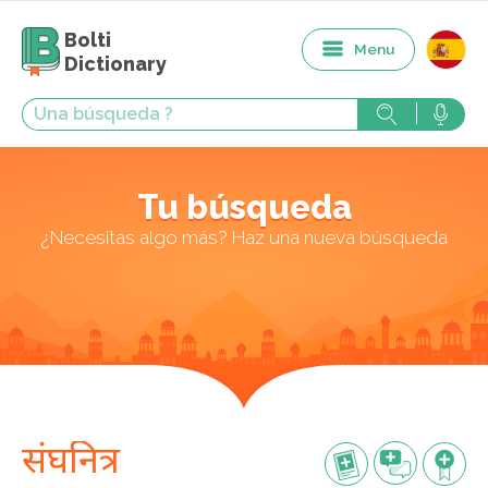
Bolti
Menu
Dictionary
Tu búsqueda
¿Necesitas algo más? Haz una nueva búsqueda
संघनित्र