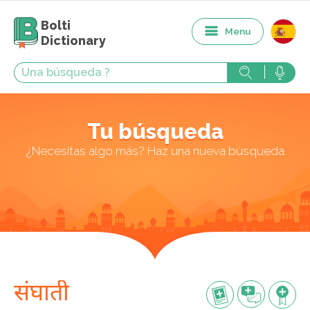
Bolti
Menu
Dictionary
Tu búsqueda
¿Necesitas algo más? Haz una nueva búsqueda
संघाती