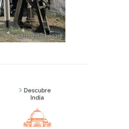
@Boltidictionary
Descubre
India