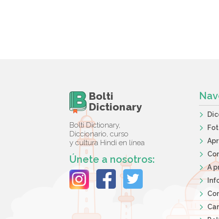
Bolti
Nav
Dictionary
Dic
Bolti Dictionary,
Fot
Diccionario, curso
Apr
y cultura Hindi en línea
Co
Únete a nosotros:
A p
Inf
Con
Car