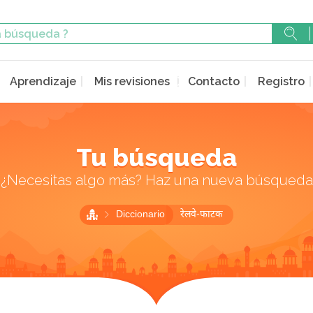
Aprendizaje
Mis revisiones
Contacto
Registro
Tu búsqueda
¿Necesitas algo más? Haz una nueva búsqueda
Diccionario
रेलवे-फाटक