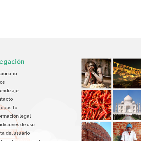
egación
cionario
os
endizaje
ntacto
roposito
ormación legal
diciones de uso
ta del usuario