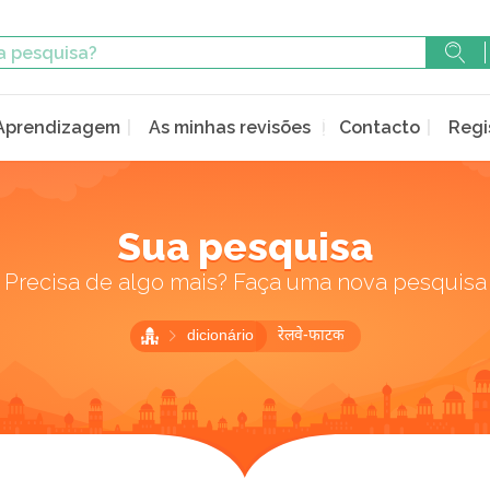
Aprendizagem
As minhas revisões
Contacto
Regi
Sua pesquisa
Precisa de algo mais? Faça uma nova pesquisa
dicionário
रेलवे-फाटक