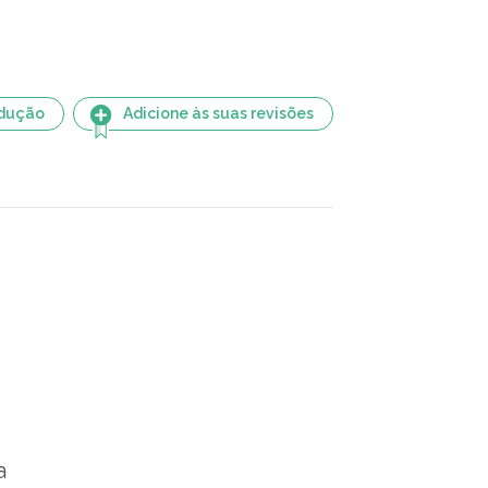
adução
Adicione às suas revisões
a