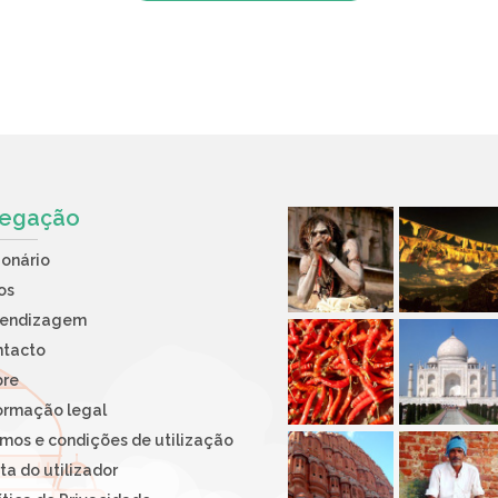
egação
ionário
os
rendizagem
ntacto
bre
ormação legal
mos e condições de utilização
ta do utilizador