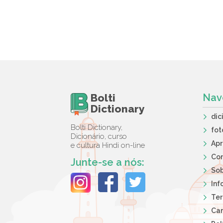
Bolti
Nav
Dictionary
dic
Bolti Dictionary,
fot
Dicionário, curso
Ap
e cultura Hindi on-line
Co
Junte-se a nós:
So
Inf
Ter
Car