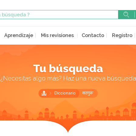
Aprendizaje
Mis revisiones
Contacto
Registro
Tu búsqueda
¿Necesitas algo más? Haz una nueva búsqueda
Diccionario
सतगुरू