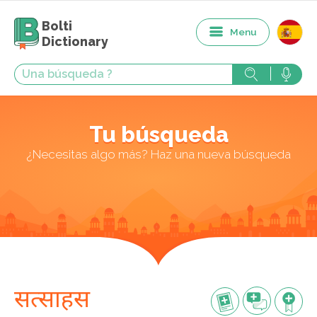
Bolti
Menu
Dictionary
Tu búsqueda
¿Necesitas algo más? Haz una nueva búsqueda
सत्साहस