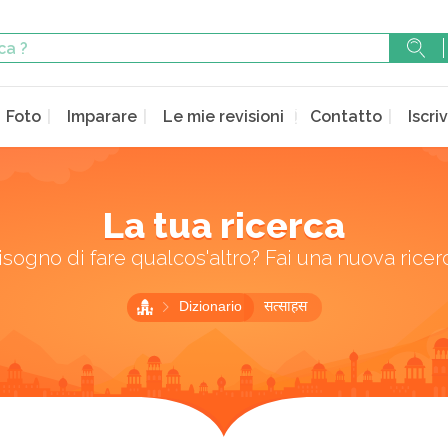
Foto
Imparare
Le mie revisioni
Contatto
Iscriv
La tua ricerca
isogno di fare qualcos'altro? Fai una nuova ricer
Dizionario
सत्साहस