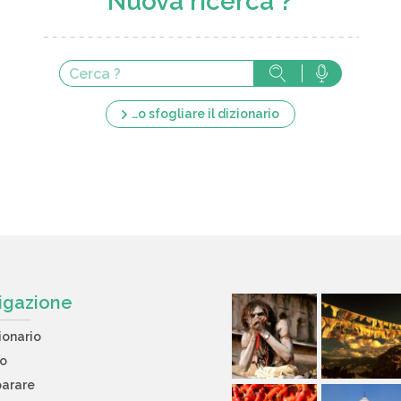
Nuova ricerca ?
…o sfogliare il dizionario
igazione
ionario
to
arare