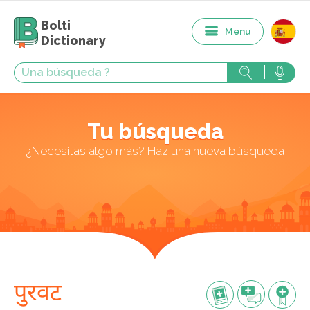
Bolti
Menu
Dictionary
Tu búsqueda
¿Necesitas algo más? Haz una nueva búsqueda
पुरवट