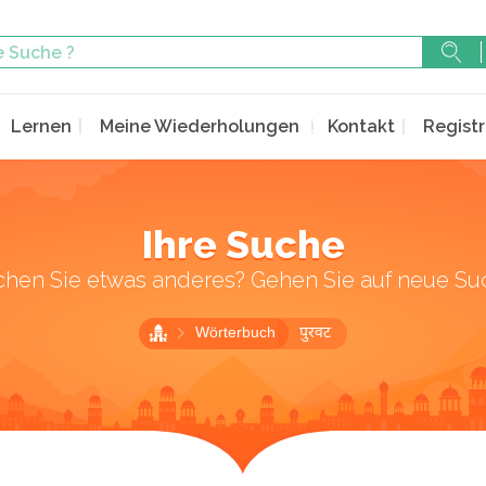
Lernen
Meine Wiederholungen
Kontakt
Registr
Ihre Suche
chen Sie etwas anderes? Gehen Sie auf neue Su
Wörterbuch
पुरवट