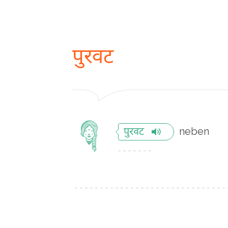
पुरवट
neben
पुरवट