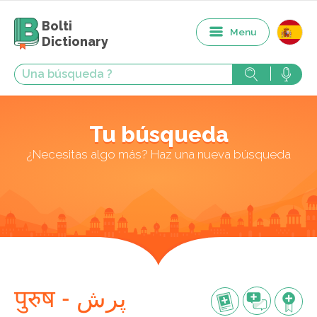
Bolti
Menu
Dictionary
Tu búsqueda
¿Necesitas algo más? Haz una nueva búsqueda
पुरुष - پرش