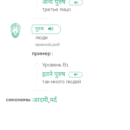
अन्य पुरुष
третье лицо
पुरुष
люди
мужско́й род
пример :
Уровень B1
इतने पुरुष
так много людей
आदमी
,
मर्द
синонимы :