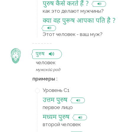
पुरुष कैसे करते हैं ?
как это делают мужчины?
क्या वह पुरूष आपका पति है ?
Этот человек - ваш муж?
पुरुष
человек
мужско́й род
примеры :
Уровень C1
उत्तम पुरुष
первое лицо
मध्यम पुरुष
второй человек