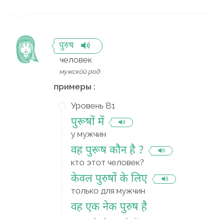
पुरुष
человек
мужско́й род
примеры :
Уровень B1
पुरूषों में
у мужчин
वह पुरूष कौन है ?
кто этот человек?
केवल पुरुषों के लिए
только для мужчин
वह एक नेक पुरुष है