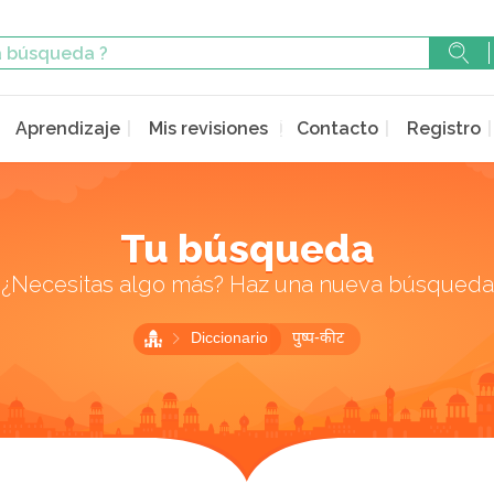
Aprendizaje
Mis revisiones
Contacto
Registro
Tu búsqueda
¿Necesitas algo más? Haz una nueva búsqueda
Diccionario
पुष्प-कीट