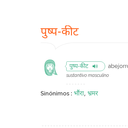
पुष्प-कीट
abejorr
पुष्प-कीट
sustantivo masculino
भौंरा
,
भ्रमर
Sinónimos :