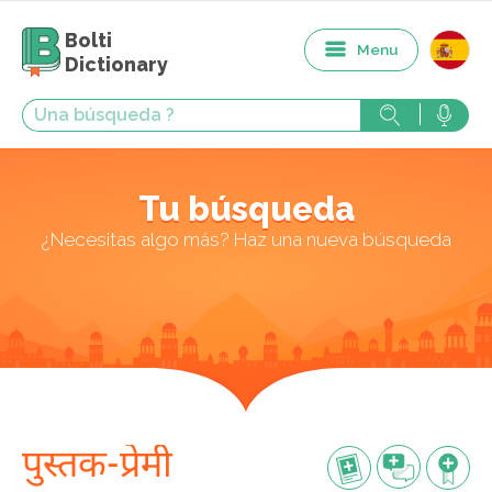
Bolti
Menu
Dictionary
Tu búsqueda
¿Necesitas algo más? Haz una nueva búsqueda
पुस्तक-प्रेमी