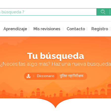
Aprendizaje
Mis revisiones
Contacto
Registro
Tu búsqueda
¿Necesitas algo más? Haz una nueva búsqueda
Diccionario
पुलिस महानिरीक्षक