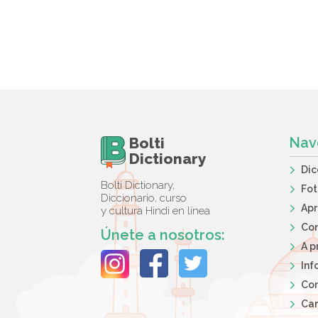
Bolti
Nav
Dictionary
Dic
Bolti Dictionary,
Fot
Diccionario, curso
Apr
y cultura Hindi en línea
Co
Únete a nosotros:
A p
Inf
Con
Car