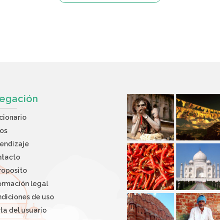
egación
cionario
os
endizaje
ntacto
roposito
ormación legal
diciones de uso
ta del usuario