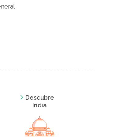
eneral
Descubre
India