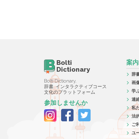
Bolti
案内
Dictionary
辞
Bolti Dictionary,
画
辞書, インタラクティブコース
学
文化のプラットフォーム
連
参加しませんか
私
法
ご
ユ