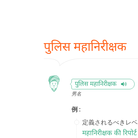
पुलिस महानिरीक्षक
पुलिस महानिरीक्षक
男名
例 :
定義されるべきレベ
महानिरीक्षक की रिपोर्ट