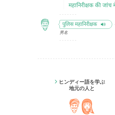
महानिरीक्षक की जांच मे
पुलिस महानिरीक्षक
男名
ヒンディー語を学ぶ
地元の人と