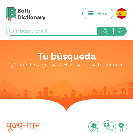
Bolti
Menu
Dictionary
Tu búsqueda
¿Necesitas algo más? Haz una nueva búsqueda
पूज्य-मान