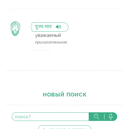
पूज्य-मान
уважаемый
прилагательное
новый поиск