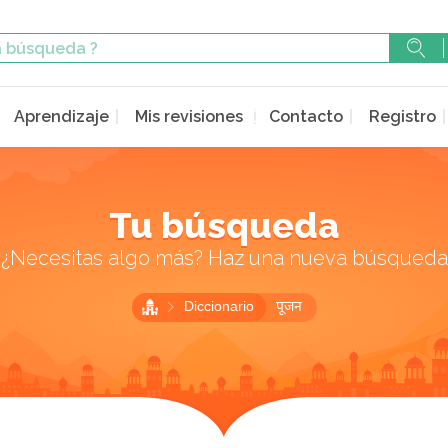
Aprendizaje
Mis revisiones
Contacto
Registro
Tu búsqueda
¿Necesitas algo más? Haz una nueva búsqueda
Diccionario
पूजन