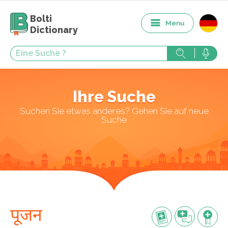
Bolti
Menu
Dictionary
Ihre Suche
Suchen Sie etwas anderes? Gehen Sie auf neue
Suche
पूजन