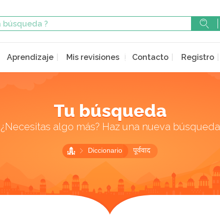
Aprendizaje
Mis revisiones
Contacto
Registro
Tu búsqueda
¿Necesitas algo más? Haz una nueva búsqueda
Diccionario
पूर्ववाद