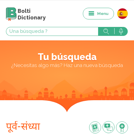
Bolti
Menu
Dictionary
Tu búsqueda
¿Necesitas algo más? Haz una nueva búsqueda
पूर्व-संध्या