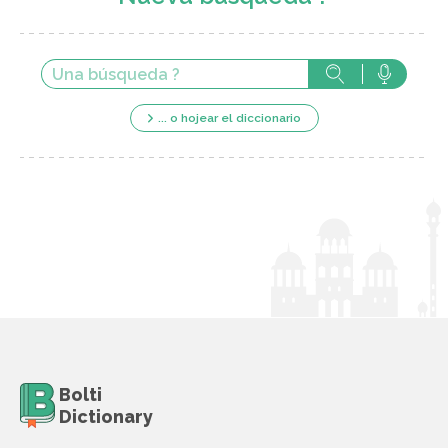
... o hojear el diccionario
Bolti
Dictionary