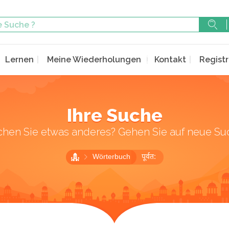
Lernen
Meine Wiederholungen
Kontakt
Registr
Ihre Suche
chen Sie etwas anderes? Gehen Sie auf neue Su
Wörterbuch
पूर्वत: