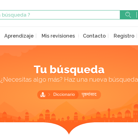
Aprendizaje
Mis revisiones
Contacto
Registro
Tu búsqueda
¿Necesitas algo más? Haz una nueva búsqueda
Diccionario
पृष्ठमांसाद