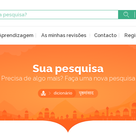
Aprendizagem
As minhas revisões
Contacto
Regi
Sua pesquisa
Precisa de algo mais? Faça uma nova pesquisa
dicionário
पृष्ठमांसाद