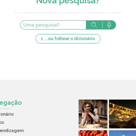
Nova pesquisa?
... ou folhear o dicionário
egação
ionário
os
rendizagem