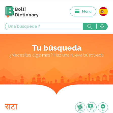
Bolti
Menu
Dictionary
Tu búsqueda
¿Necesitas algo más? Haz una nueva búsqueda
सटा