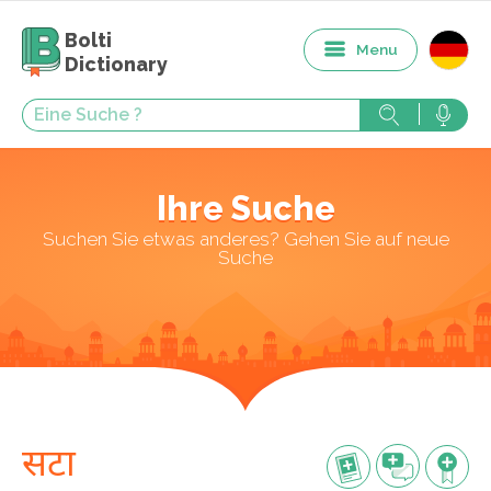
Bolti
Menu
Dictionary
Ihre Suche
Suchen Sie etwas anderes? Gehen Sie auf neue
Suche
सटा