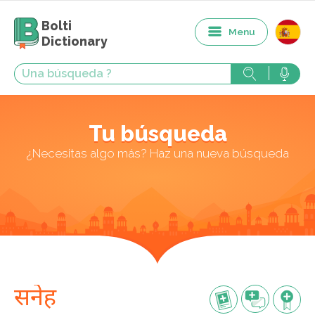
Bolti
Menu
Dictionary
Tu búsqueda
¿Necesitas algo más? Haz una nueva búsqueda
सनेह