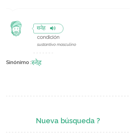
सनेह
condición
sustantivo masculino
स्नेह
Sinónimo :
Nueva búsqueda ?