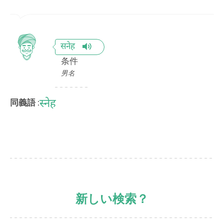
सनेह
条件
男名
स्नेह
同義語 :
新しい検索？