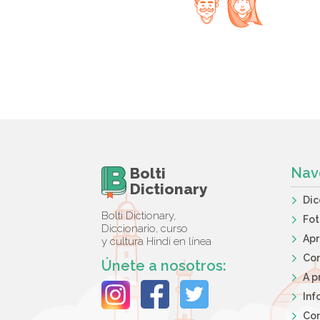
Bolti
Nav
Dictionary
Dic
Bolti Dictionary,
Fot
Diccionario, curso
Apr
y cultura Hindi en línea
Co
Únete a nosotros:
A p
Inf
Con