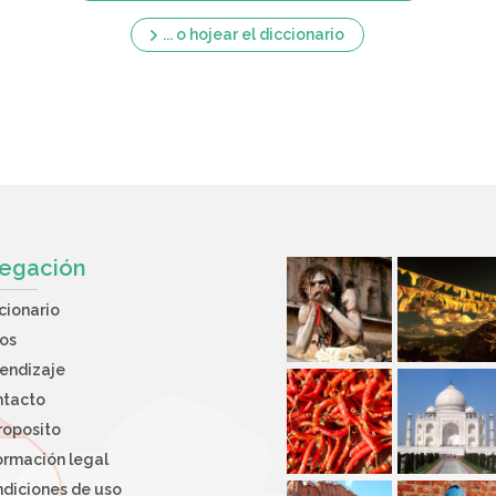
... o hojear el diccionario
egación
cionario
os
endizaje
ntacto
roposito
ormación legal
diciones de uso