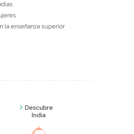
ndias
ujeres
en la enseñanza superior
Descubre
India