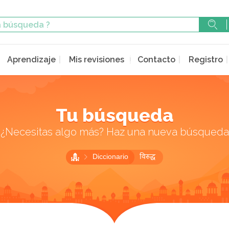
Aprendizaje
Mis revisiones
Contacto
Registro
Tu búsqueda
¿Necesitas algo más? Haz una nueva búsqueda
Diccionario
विरुद्ध