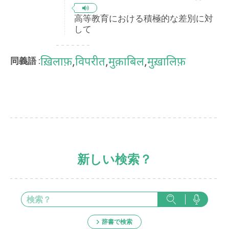
高等教育における積極的な差別に対
して
ख़िलाफ़
,
विपरीत
,
मुक़ाबिल
,
मुख़ालिफ़
同義語 :
新しい検索？
辞書で検索