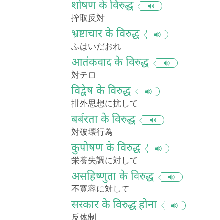
शोषण के विरुद्ध
搾取反対
भ्रष्टाचार के विरुद्ध
ふはいだおれ
आतंकवाद के विरुद्ध
対テロ
विद्वेष के विरुद्ध
排外思想に抗して
बर्बरता के विरुद्ध
対破壊行為
कुपोषण के विरुद्ध
栄養失調に対して
असहिष्णुता के विरुद्ध
不寛容に対して
सरकार के विरुद्ध होना
反体制