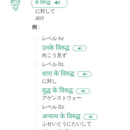
के विरुद्ध
に対して
副詞
例 :
レベル A2
उनके विरुद्ध
向こう見ず
レベル B1
धारा के विरुद्ध
に対し
युद्ध के विरुद्ध
アゲンストウォー
レベル B2
अन्याय के विरुद्ध
ふせいとうにたいして