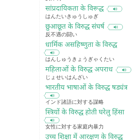
सांप्रदायिकता के विरूद्ध
はんたいきゅうしゅぎ
छुआछूत के विरुद्ध संघर्ष
反不遇の闘い
धार्मिक असहिष्णुता के विरुद्ध
はんしゅうきょうぎゃくたい
महिलाओं के विरुद्ध अपराध
じょせいはんざい
भारतीय भाषाओं के विरुद्ध षड्यंत्र
インド諸語に対する謀略
स्त्रियों के विरुद्ध होती घरेलु हिंसा
女性に対する家庭内暴力
उच्च शिक्षा में आरक्षण के विरुद्ध