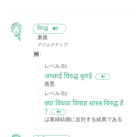
विरुद्ध
裏腹
アジェクティブ
例 :
レベル B1
अच्छाई विरुद्ध बुराई
善悪
レベル B2
क्या विधवा विवाह शास्त्र विरुद्ध है
?
は寡婦結婚に反対する経典である