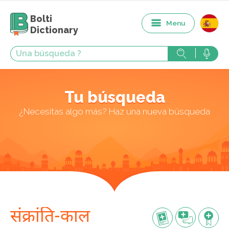
Bolti
Menu
Dictionary
Tu búsqueda
¿Necesitas algo más? Haz una nueva búsqueda
संक्रांति-काल