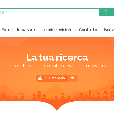
Foto
Imparare
Le mie revisioni
Contatto
Iscriv
La tua ricerca
isogno di fare qualcos'altro? Fai una nuova ricer
Dizionario
सेई