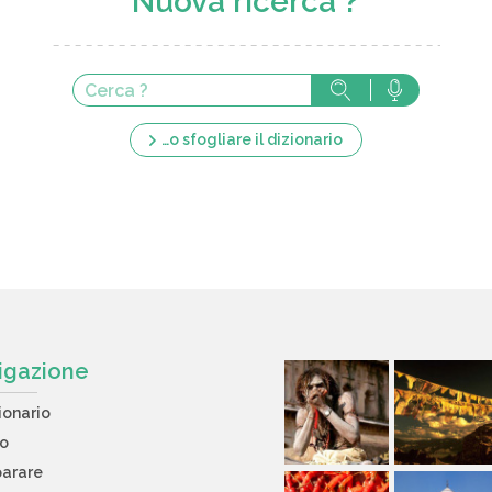
Nuova ricerca ?
…o sfogliare il dizionario
igazione
ionario
to
arare