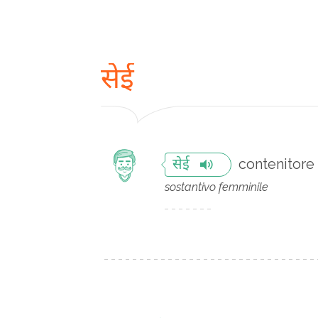
सेई
contenitore 
सेई
sostantivo femminile