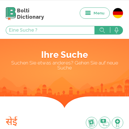
Bolti
Menu
Dictionary
Ihre Suche
Suchen Sie etwas anderes? Gehen Sie auf neue
Suche
सेई