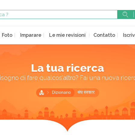
Foto
Imparare
Le mie revisioni
Contatto
Iscriv
La tua ricerca
isogno di fare qualcos'altro? Fai una nuova ricer
Dizionario
संघ सरकार