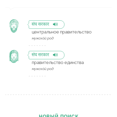
संघ सरकार
центральное правительство
мужско́й род
संघ सरकार
правительство единства
мужско́й род
новый поиск