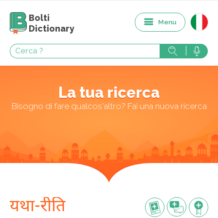
Bolti
Menu
Dictionary
La tua ricerca
Bisogno di fare qualcos'altro? Fai una nuova ricerca
यथा-रीति